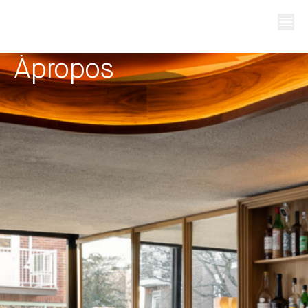
À
propos
en
fr