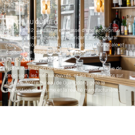
FONDÉ AU QUÉBEC
Depuis 2012, Jussaume est passé d'une entreprise
d'approvisionnement à un fabricant architectural
complet. Nous combinons fabrication CNC locale et
capacité de production internationale.
FABRICATION HYBRIDE
Notre installation de Bedford gère l’ébénisterie de
précision, les métaux ouvrés, et les installations sur
mesure. Notre bureau de Guangdong gère la
production en volume et la réalité manufacturière.