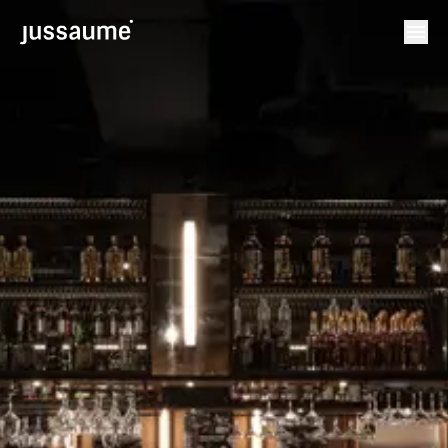
en
fr